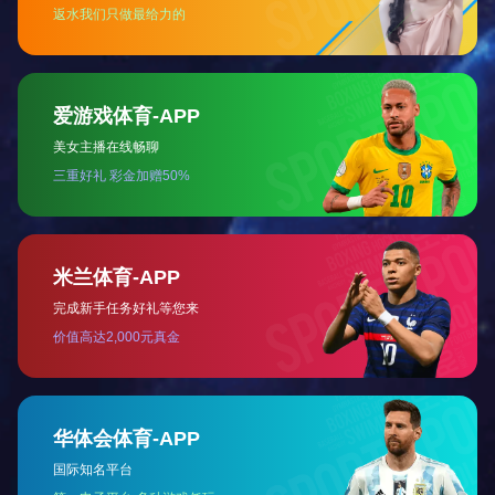
于
乐动
线：
我
ledong(
北省武汉市东湖高
们
国)
400-
微信公众号
新技术开发区光谷
027-
三路777号综合保
8558
税区一号标准厂房
销售热
1层
线：
199450
无锡分部：江
05587
苏省无锡市江阴市
（微信
港城大道988号临
同号）
港科创园23-1
官方邮
苏州分部：江
箱：
ch027
苏省苏州市高新区
@sihlar