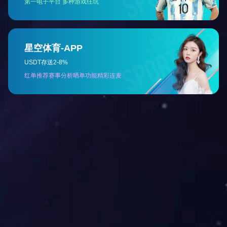
通安镇华金路292
koyu.co
号1幢1层
m
友情链接
：
|
关于我
|
乐
|
关
|
导航
们
动体
注我
链接入
育-
们
口
专注于为各行各业
产
服
乐动
提供全系统激光加
品
务
ledo
中
范
工设备及自动化产
心
围
ng(
线的解决方案，拥
新
案
中
闻
例
官方客服微信
有超15000+㎡大型
中
展
国)